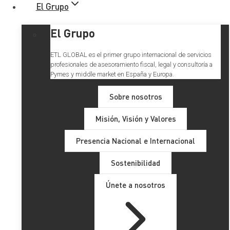
El Grupo
El Grupo
ETL GLOBAL es el primer grupo internacional de servicios
profesionales de asesoramiento fiscal, legal y consultoría a
Pymes y middle market en España y Europa.
Sobre nosotros
Misión, Visión y Valores
Plan Anual de Control
Presencia Nacional e Internacional
Tributario y Aduanero de 2023
Sostenibilidad
Únete a nosotros
El Plan Estratégico 2020-2023 recoge la orientación de la
actuación de la Agencia Tributaria en esos años y