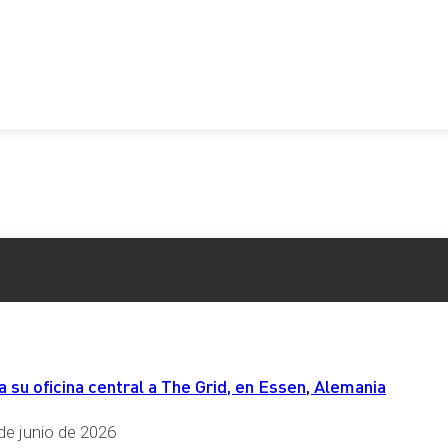
ntegrales de la ciudad”, valoró el grupo resultante.
ir
Compartir
WhatsApp
en
su oficina central a The Grid, en Essen, Alemania
de junio de 2026