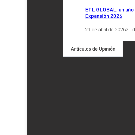
ETL GLOBAL, un año má
Provincia
*
Expansión 2026
21 de abril de 2026
21 d
Comentario
*
Artículos de Opinión
RGPD
*
He leído y acepto la
Política de Privacidad
Enviar
Etiquetas