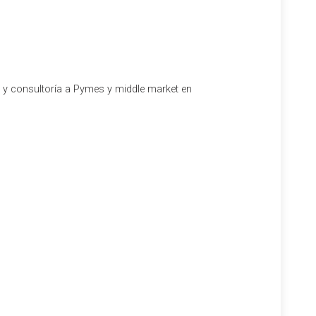
l y consultoría a Pymes y middle market en
su unión física en la oficina ovetense perteneciente a
sión en España.
a firma alemana ETL GLOBAL, mediante una fusión con la
 personas.
Ramón Telenti
, ahora gerente de la firma de