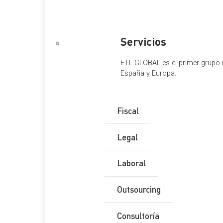
profesionales de Oviedo
Servicios
ETL GLOBAL es el primer grupo i
Tabla de Contenidos
España y Europa.
Nueva sede
Fiscal
Legal
El diario La Nueva España se ha hecho eco de la noticia de l
Laboral
la firma, BK Gespasa. El grupo resultante pasa a formar p
El despacho profesional Telenti, con una larga trayectoria 
Outsourcing
consultora asturiana Despachos BK-Gespasa, que forma par
Consultoría
La operación dará lugar uno de los mayores despachos profes