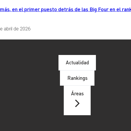
s, en el primer puesto detrás de las Big Four en el rank
e abril de 2026
Actualidad
Rankings
Áreas
 central a The Grid, en Essen, Alemania