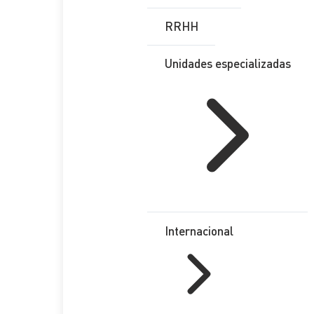
Etiquetas
RRHH
Unidades especializadas
BRASIL
, 
etl
, 
ETLGLOBAL
, 
INCORPORACIÓN
, 
MIEMB
Redes Sociales
LinkedIn
X
Facebook
Instagram
YouTube
TikTok
Internacional