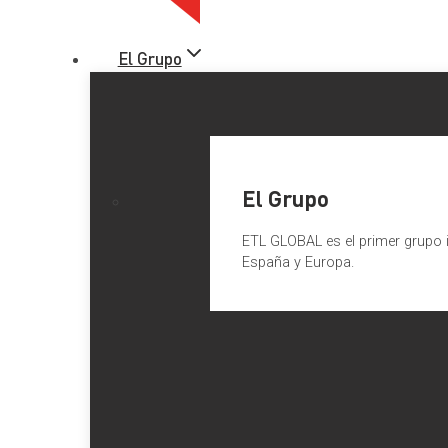
El Grupo
El Grupo
ETL GLOBAL es el primer grupo i
España y Europa.
NUMERIC BRASIL se incorpora
Desde
ETL GLOBAL España
queremos dar la bienvenida a 