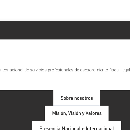
nternacional de servicios profesionales de asesoramiento fiscal, lega
 al grupo ETL GLOBAL
Sobre nosotros
Misión, Visión y Valores
la reciente incorporación al grupo: NUMERIC BRASIL.
Presencia Nacional e Internacional