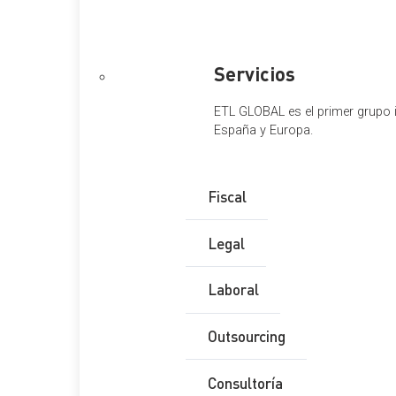
Nombre Completo
*
Servicios
Email
*
ETL GLOBAL es el primer grupo i
Teléfono
*
España y Europa.
Provincia
*
Fiscal
Comentario
*
Legal
RGPD
*
Laboral
He leído y acepto la
Política de Privacidad
Outsourcing
Enviar
Consultoría