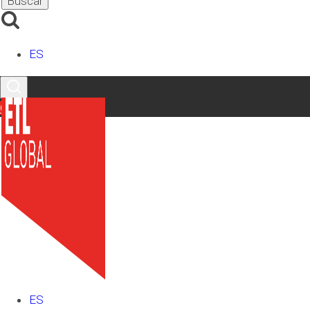
Etiquetas
ES
Redes Sociales
Contacto
LinkedIn
X
Facebook
Instagram
YouTube
TikTok
Últimos artículos
ES