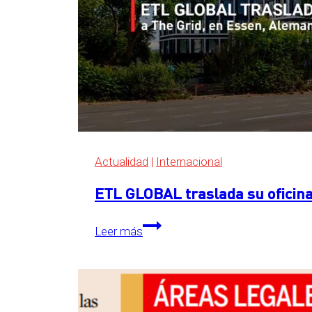
Actualidad
|
Internacional
ETL GLOBAL traslada su oficina
ETL
Leer más
GLOBAL
traslada
su
oficina
central