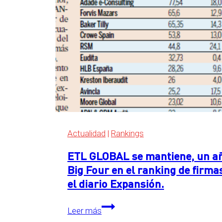
Four
en
el
ranking
de
servicios
legales
de
Expansión
2026
Actualidad
|
Rankings
ETL GLOBAL se mantiene, un año
Big Four en el ranking de firma
el diario Expansión.
ETL
Leer más
GLOBAL