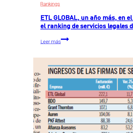
Rankings
ETL GLOBAL, un año más, en el 
el ranking de servicios legales
ETL
Leer más
GLOBAL,
un
año
más,
en
el
primer
puesto
detrás
de
las
Big