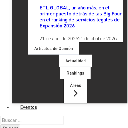
Nombre Completo
*
ETL GLOBAL, un año más, en el
primer puesto detrás de las Big Four
Email
*
en el ranking de servicios legales de
Expansión 2026
Teléfono
*
21 de abril de 2026
21 de abril de 2026
Provincia
*
Artículos de Opinión
Actualidad
Comentario
*
Rankings
RGPD
*
Áreas
He leído y acepto la
Política de Privacidad
Eventos
Enviar
Buscar: