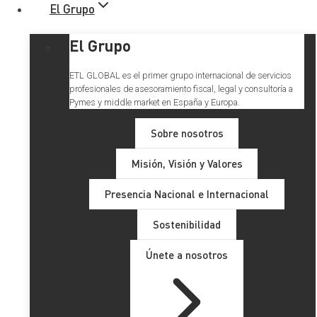
El Grupo
El Grupo
ETL GLOBAL es el primer grupo internacional de servicios
profesionales de asesoramiento fiscal, legal y consultoría a
Pymes y middle market en España y Europa.
Sobre nosotros
Misión, Visión y Valores
Galán & Asociados incorpora
Presencia Nacional e Internacional
a la experta en fiscalidad
Sostenibilidad
María Marín a su
Únete a nosotros
departamento tributario