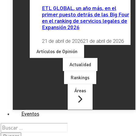
LinkedIn
X
Facebook
Instagram
YouTube
TikTok
ETL GLOBAL, un año más, en el
primer puesto detrás de las Big Four
en el ranking de servicios legales de
Expansión 2026
21 de abril de 2026
21 de abril de 2026
Artículos de Opinión
Actualidad
Últimos artículos
Rankings
Áreas
Eventos
Buscar: