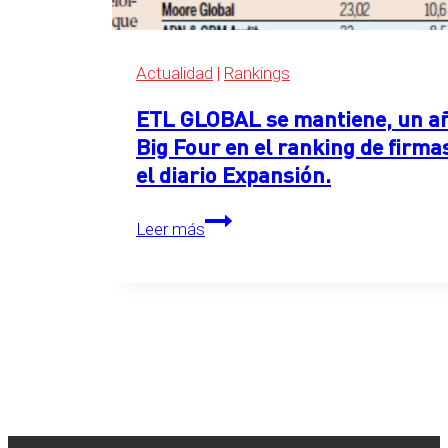
Expansión
2026
Actualidad
|
Rankings
ETL GLOBAL se mantiene, un año
Big Four en el ranking de firma
el diario Expansión.
ETL
Leer más
GLOBAL
se
mantiene,
un
año
más,
en
el
primer