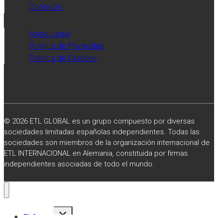
Contacto
Expansión.
Aviso Legal
Política de Privacidad
Política de Cookies
© 2026 ETL GLOBAL es un grupo compuesto por diversas
sociedades limitadas españolas independientes. Todas las
sociedades son miembros de la organización internacional de
ETL INTERNACIONAL en Alemania, constituida por firmas
independientes asociadas de todo el mundo.
Alternar
El Grupo