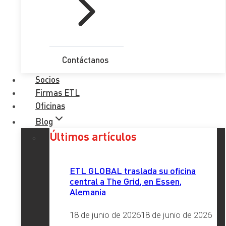
RGPD
*
He leído y acepto la
Política de Privacidad
Contáctanos
Enviar
Socios
Firmas ETL
Etiquetas
Oficinas
Blog
Últimos artículos
british chamber
, 
cámara de comercio
, 
etl
, 
ETL
GLOBAL
, 
eventos
, 
global
ETL GLOBAL traslada su oficina
central a The Grid, en Essen,
Redes Sociales
Alemania
18 de junio de 2026
18 de junio de 2026