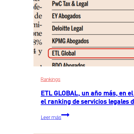
Rankings
ETL GLOBAL, un año más, en el 
el ranking de servicios legales
ETL
Leer más
GLOBAL,
un