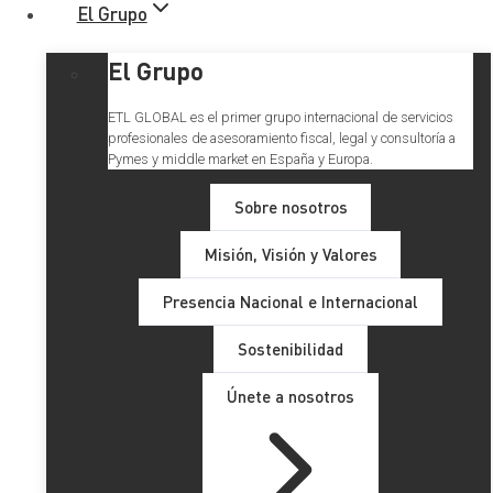
El Grupo
El Grupo
ETL GLOBAL es el primer grupo internacional de servicios
profesionales de asesoramiento fiscal, legal y consultoría a
Pymes y middle market en España y Europa.
Sobre nosotros
Misión, Visión y Valores
ETL Global es nuevo socio de
Presencia Nacional e Internacional
la British Chamber of
Sostenibilidad
Commerce en Barcelona
Únete a nosotros