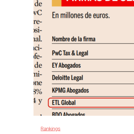
The
Grid,
en
Essen,
Alemania
Rankings