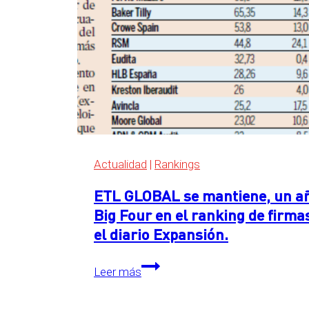
en
el
ranking
de
servicios
legales
de
Expansión
2026
Actualidad
|
Rankings
ETL GLOBAL se mantiene, un año
Big Four en el ranking de firma
el diario Expansión.
ETL
Leer más
GLOBAL
se