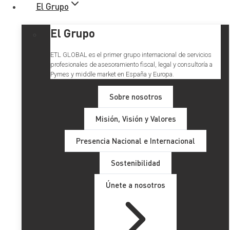
El Grupo
El Grupo
ETL GLOBAL es el primer grupo internacional de servicios
profesionales de asesoramiento fiscal, legal y consultoría a
Pymes y middle market en España y Europa.
Sobre nosotros
NOTICIA: ETL GLOBAL vuelve
Misión, Visión y Valores
a ocupar el 15º lugar en el
Presencia Nacional e Internacional
ranking de Accountancy Age
Sostenibilidad
Únete a nosotros
Nos complace anunciar que
ETL GLOBAL
ha sido
clasificado una vez más en el puesto 15 gracias a los
ingresos obtenidos en el 2020. Con una tasa de