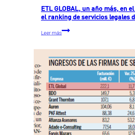
ETL GLOBAL, un año más, en el 
el ranking de servicios legales
ETL
Leer más
GLOBAL,
un
año
más,
en
el
primer
puesto
detrás
de
las
Big
Four