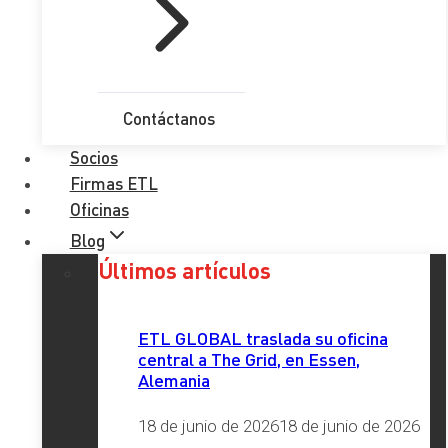
Email
*
Teléfono
*
Contáctanos
Provincia
*
Socios
Firmas ETL
Comentario
*
Oficinas
Blog
RGPD
*
Últimos artículos
He leído y acepto la
Política de Privacidad
ETL GLOBAL traslada su oficina
Enviar
central a The Grid, en Essen,
Alemania
Etiquetas
18 de junio de 2026
18 de junio de 2026