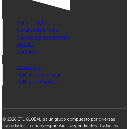
de
servicios
profesionales
Sobre nosotros
publicado
Canal de denuncias
por
Despachos de abogados
el
Glosario
diario
Contacto
Expansión.
Aviso Legal
Política de Privacidad
Política de Cookies
© 2026 ETL GLOBAL es un grupo compuesto por diversas
sociedades limitadas españolas independientes. Todas las