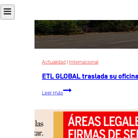
Actualidad
|
Internacional
ETL GLOBAL traslada su oficina
ETL
Leer más
GLOBAL
traslada
su
oficina
central
a