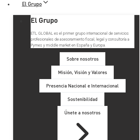
El Grupo
El Grupo
ETL GLOBAL es el primer grupo internacional de servicios
profesionales de asesoramiento fiscal, legal y consultoría a
Pymes y middle market en España y Europa.
Sobre nosotros
Misión, Visión y Valores
Cabrera Rodríguez ETL
Presencia Nacional e Internacional
Global presente en el 50º
Sostenibilidad
Aniversario del REF
Únete a nosotros