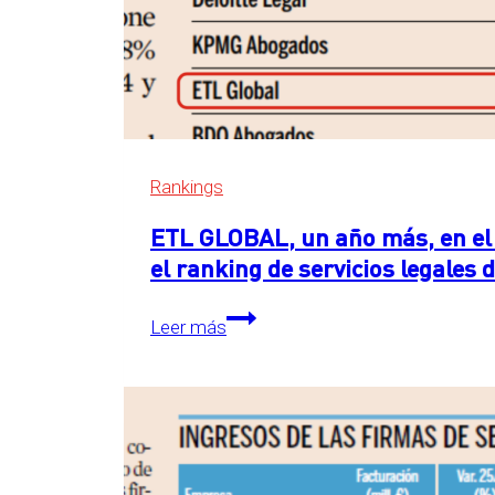
Rankings
ETL GLOBAL, un año más, en el 
el ranking de servicios legales
ETL
Leer más
GLOBAL,
un
año
más,
en
el