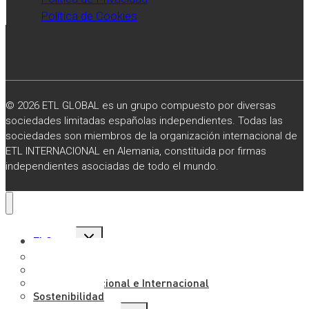
Política de Cookies
© 2026 ETL GLOBAL es un grupo compuesto por diversas
sociedades limitadas españolas independientes. Todas las
sociedades son miembros de la organización internacional de
ETL INTERNACIONAL en Alemania, constituida por firmas
independientes asociadas de todo el mundo.
Alternar
El Grupo
menú
hijo
Sobre Nosotros
Misión, Visión y Valores
Presencia Nacional e Internacional
Sostenibilidad
Alternar