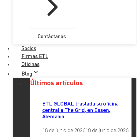
He leído y acepto la
Política de Privacidad
Enviar
Contáctanos
Socios
Etiquetas
Firmas ETL
Oficinas
Blog
Últimos artículos
Redes Sociales
ETL GLOBAL traslada su oficina
central a The Grid, en Essen,
LinkedIn
X
Facebook
Instagram
YouTube
TikTok
Alemania
18 de junio de 2026
18 de junio de 2026