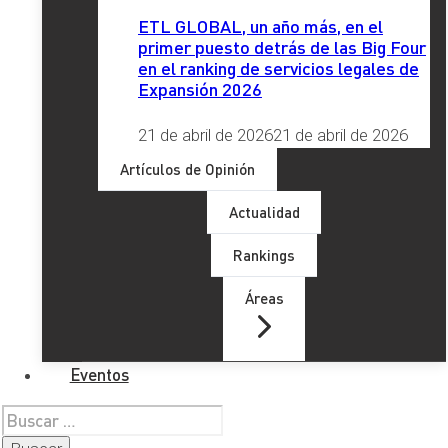
ETL GLOBAL, un año más, en el
primer puesto detrás de las Big Four
en el ranking de servicios legales de
Expansión 2026
Últimos artículos
21 de abril de 2026
21 de abril de 2026
Artículos de Opinión
Actualidad
Rankings
Áreas
Eventos
Buscar: