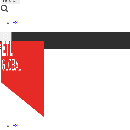
ES
Contacto
Actualidad
|
Internacional
ETL GLOBAL traslada su oficina
ES