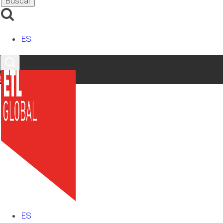
competentes sobre intercambio
automático de información relativa a
los Mecanismos de elusión del
ES
Estándar común de comunicación de
información y las Estructuras
extraterritoriales opacas
Contacto
2.8 Competencia de la Administración
tributaria española
2.9 No obligación de información de
determinadas actividades por los
operadores de plataformas
2.10 Operador de plataforma obligado a
comunicar información
2.11 Revocación y rehabilitación del
número de identificación fiscal (NIF)
2.12 Tramitación del procedimiento de
comprobación limitada (contabilidad)
ES
2.13 Declaración de responsabilidad en