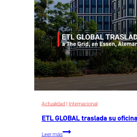
Actualidad
|
Internacional
ETL GLOBAL traslada su oficina
ETL
Leer más