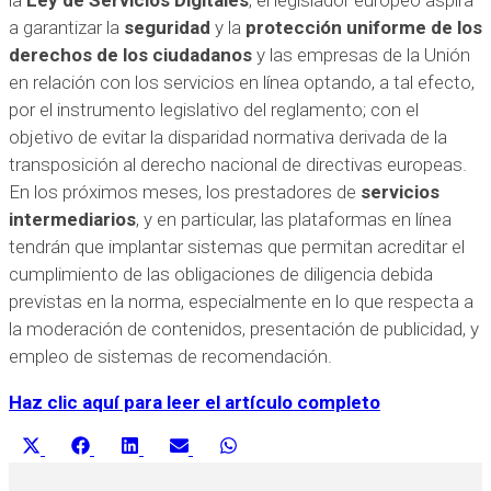
la
Ley de Servicios Digitales
, el legislador europeo aspira
a garantizar la
seguridad
y la
protección uniforme de los
derechos de los ciudadanos
y las empresas de la Unión
en relación con los servicios en línea optando, a tal efecto,
por el instrumento legislativo del reglamento; con el
objetivo de evitar la disparidad normativa derivada de la
transposición al derecho nacional de directivas europeas.
En los próximos meses, los prestadores de
servicios
intermediarios
, y en particular, las plataformas en línea
tendrán que implantar sistemas que permitan acreditar el
cumplimiento de las obligaciones de diligencia debida
previstas en la norma, especialmente en lo que respecta a
la moderación de contenidos, presentación de publicidad, y
empleo de sistemas de recomendación.
Haz clic aquí para leer el artículo completo
Compartir
Compartir
Compartir
Compartir
Compartir
X
Facebook
LinkedIn
Email
WhatsApp
en
en
en
en
en
(Twitter)