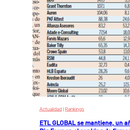
detrás
de
las
Big
Four
en
el
ranking
de
servicios
legales
de
Expansión
2026
Actualidad
|
Rankings
ETL GLOBAL se mantiene, un año