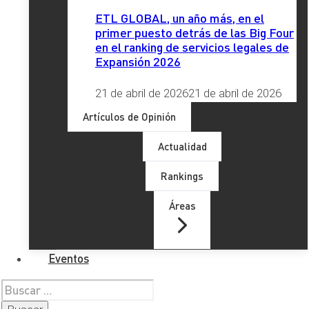
ejemplo, los contenidos ilegales, la desinformación, los
ETL GLOBAL, un año más, en el
sesgos algorítmicos o la necesidad de garantizar los
primer puesto detrás de las Big Four
en el ranking de servicios legales de
derechos fundamentales
de las personas, en particular la
Expansión 2026
privacidad, así como los riesgos de infracción de derechos
de autor.
21 de abril de 2026
21 de abril de 2026
En este contexto y sin perjuicio de los avances normativos
Artículos de Opinión
que en temas específicos se han producido durante todos
estos años, la Comisión Europea dio a conocer en
Actualidad
diciembre del 2020 la iniciativa “
Shaping Europe´s Digital
Rankings
Future
” compuesta por dos reglamentos europeos, el
Reglamento del Parlamento Europeo
y del Consejo
Áreas
sobre
mercados digitales
disputables y equitativos en el
sector digital (
“
Ley de Mercados Digitales”
); y, el
Reglamento del Parlamento Europeo y del Consejo relativo
Eventos
a un mercado único de servicios digitales (
“
Ley de
Servicios Digitales”
) con los que se pretende crear un
Buscar:
espacio digital que proteja los derechos fundamentales de