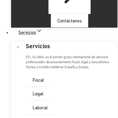
Objetivos y fines de la Ley de Servicios
Digitales
Contáctanos
Redefinición del régimen de responsabilidad
de los prestadores de servicios de
Servicios
intermediación
Régimen de diligencia debida de los
Servicios
prestadores de servicios intermediarios,
incluidas las plataformas en línea
ETL GLOBAL es el primer grupo internacional de servicios
Obligaciones generales:
profesionales de asesoramiento fiscal, legal y consultoría a
Obligación de moderación de
Pymes y middle market en España y Europa.
contenido:
Fiscal
Obligaciones derivadas de la publicidad
Obligaciones derivadas de sistemas de
Legal
recomendaciones:
Régimen sancionador
Laboral