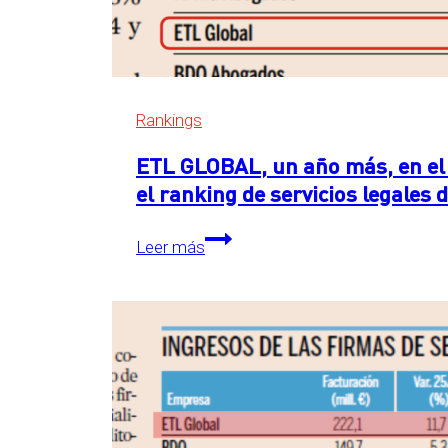
Rankings
ETL GLOBAL, un año más, en el 
el ranking de servicios legales
ETL
Leer más
GLOBAL,
un
año
más,
en
el
primer
puesto