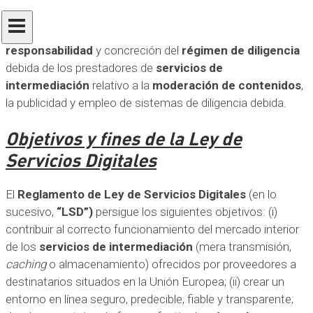
mercado único de servicios digitales
(Ley de Servicios
Digitales) especialmente en la redefinición del
régimen de
responsabilidad
y concreción del
régimen de diligencia
debida de los prestadores de
servicios de
intermediación
relativo a la
moderación de contenidos
,
la publicidad y empleo de sistemas de diligencia debida.
Objetivos y fines de la Ley de
Servicios Digitales
El
Reglamento de Ley de Servicios Digitales
(en lo
sucesivo,
“LSD”)
persigue los siguientes objetivos: (i)
contribuir al correcto funcionamiento del mercado interior
de los
servicios de intermediación
(mera transmisión,
caching
o almacenamiento) ofrecidos por proveedores a
destinatarios situados en la Unión Europea; (ii) crear un
entorno en línea seguro, predecible, fiable y transparente;