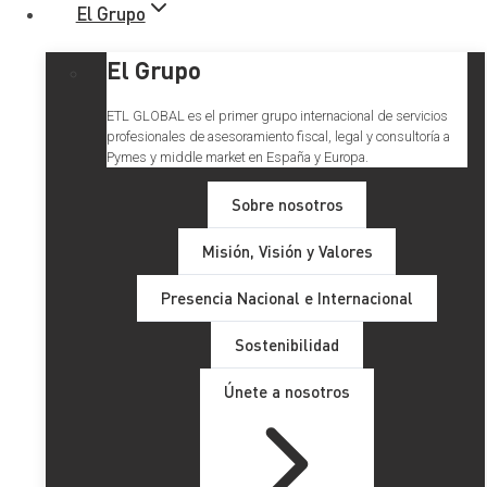
El Grupo
El Grupo
ETL GLOBAL es el primer grupo internacional de servicios
profesionales de asesoramiento fiscal, legal y consultoría a
Pymes y middle market en España y Europa.
Sobre nosotros
Misión, Visión y Valores
Innovación disruptiva en la
Presencia Nacional e Internacional
Ley de Servicios Digitales
Sostenibilidad
Únete a nosotros
Tabla de Contenidos