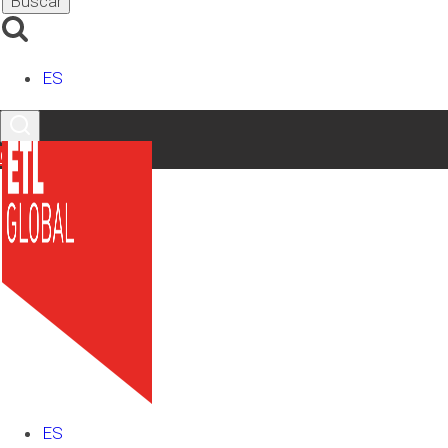
normativa autonómica otorga la calificación de turísticos.
j) Las viviendas objeto de comercialización turística que no
ES
cumplan con los requisitos establecidos para ello en la
normativa autonómica y que, por lo tanto, no sean
susceptibles de inscripción de acuerdo con la legislación
Contacto
turística vigente.
k) Las embarcaciones de crucero turístico cuando realicen
escala en un puerto de las Illes Balears. De acuerdo con
ello, no se incluyen los inicios ni las llegadas de los
cruceros con salida o destino final en las Illes Balears.
2. Los establecimientos y las viviendas objeto de
comercialización turística que se indican en el apartado
anterior son los que regula la Ley 8/2012, de 19 de julio, del
turismo de las Illes Balears.
ES
(…)