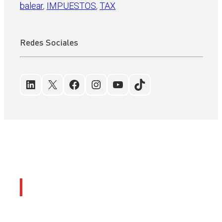
balear
, 
IMPUESTOS
, 
TAX
Redes Sociales
LinkedIn
X
Facebook
Instagram
YouTube
TikTok
Últimos artículos