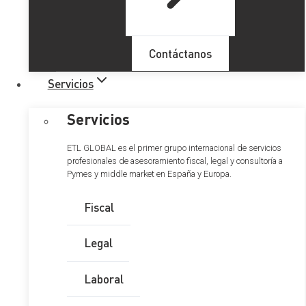
Registro contable del
Contáctanos
impuesto turístico balear
Servicios
Servicios
ETL GLOBAL es el primer grupo internacional de servicios
profesionales de asesoramiento fiscal, legal y consultoría a
Tabla de Contenidos
Pymes y middle market en España y Europa.
"Artículo 4. Hecho imponible.
Fiscal
Artículo 6. Sujetos pasivos.
Artículo 11. Obligaciones formales del
Legal
sustituto del contribuyente.
Artículo 14. Gestión.
Laboral