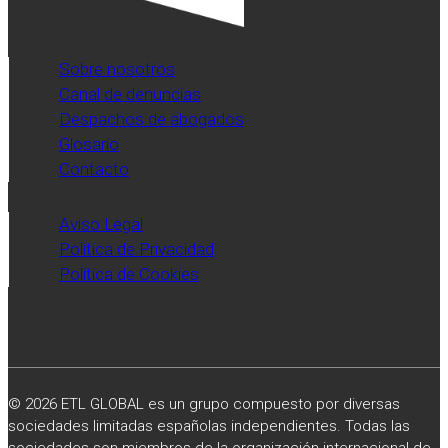
de
servicios
profesionales
Sobre nosotros
publicado
Canal de denuncias
por
Despachos de abogados
el
Glosario
diario
Contacto
Expansión.
Aviso Legal
Política de Privacidad
Política de Cookies
© 2026 ETL GLOBAL es un grupo compuesto por diversas
sociedades limitadas españolas independientes. Todas las
sociedades son miembros de la organización internacional de