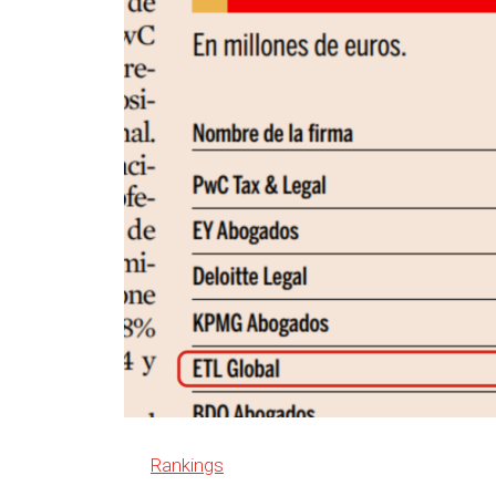
The
Grid,
en
Essen,
Alemania
Rankings