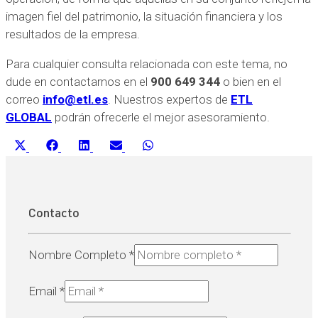
imagen fiel del patrimonio, la situación financiera y los
resultados de la empresa.
Para cualquier consulta relacionada con este tema, no
dude en contactarnos en el
900 649 344
o bien en el
correo
info@etl.es
. Nuestros expertos de
ETL
GLOBAL
podrán ofrecerle el mejor asesoramiento.
Compartir
Compartir
Compartir
Compartir
Compartir
X
Facebook
LinkedIn
Email
WhatsApp
en
en
en
en
en
(Twitter)
Contacto
Nombre Completo
*
Email
*