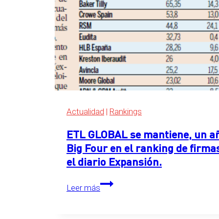
el
ranking
de
servicios
legales
de
Expansión
2026
Actualidad
|
Rankings
ETL GLOBAL se mantiene, un año
Big Four en el ranking de firma
el diario Expansión.
ETL
Leer más
GLOBAL
se
mantiene,