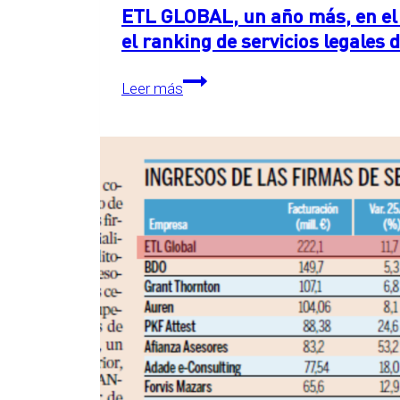
ETL GLOBAL, un año más, en el 
el ranking de servicios legales
ETL
Leer más
GLOBAL,
un
año
más,
en
el
primer
puesto
detrás
de
las
Big
Four
en