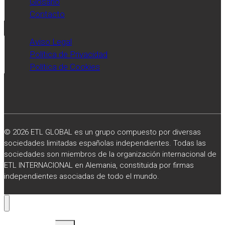
Glosario
diario
Contacto
Expansión.
Aviso Legal
Política de Privacidad
Política de Cookies
© 2026 ETL GLOBAL es un grupo compuesto por diversas
sociedades limitadas españolas independientes. Todas las
sociedades son miembros de la organización internacional de
ETL INTERNACIONAL en Alemania, constituida por firmas
independientes asociadas de todo el mundo.
Alternar