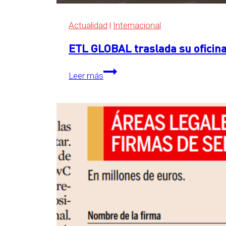
Actualidad
|
Internacional
ETL GLOBAL traslada su oficina
ETL
Leer más
GLOBAL
traslada
su
oficina
central
a
The
Grid,
en
Essen,
Alemania