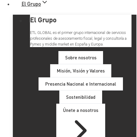
El Grupo
El Grupo
ETL GLOBAL es el primer grupo internacional de servicios
profesionales de asesoramiento fiscal, legal y consultoría a
Pymes y middle market en España y Europa.
Sobre nosotros
Misión, Visión y Valores
Deducción de las cuotas
Presencia Nacional e Internacional
soportadas
Sostenibilidad
Únete a nosotros
En esta
sentencia
, el
Tribunal Supremo
ha aclarado de
alguna manera la diferencia entre el ejercicio de derechos y