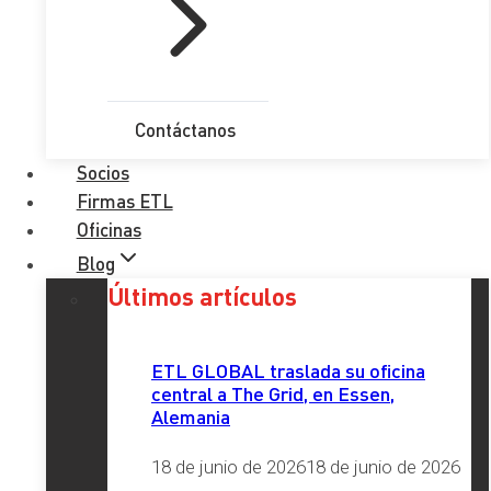
GLOBAL
podrán ofrecerle el mejor asesoramiento.
Compartir
Compartir
Compartir
Compartir
Compartir
X
Facebook
LinkedIn
Email
WhatsApp
en
en
en
en
en
(Twitter)
Contáctanos
Socios
Contacto
Firmas ETL
Oficinas
Nombre Completo
*
Blog
Últimos artículos
Email
*
Teléfono
*
ETL GLOBAL traslada su oficina
central a The Grid, en Essen,
Provincia
*
Alemania
18 de junio de 2026
18 de junio de 2026