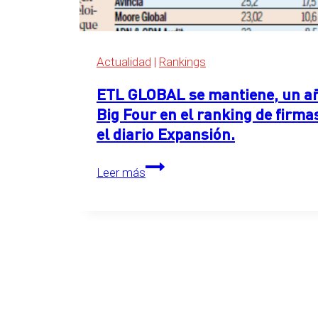
Expansión
2026
Actualidad
|
Rankings
ETL GLOBAL se mantiene, un año
Big Four en el ranking de firma
el diario Expansión.
ETL
Leer más
GLOBAL
se
mantiene,
un
año
más,
en
el