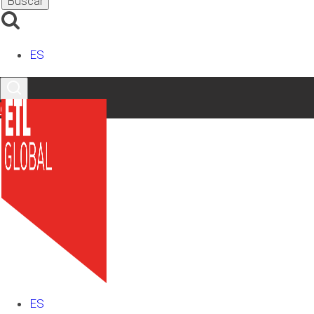
Teléfono
*
ES
Provincia
*
Contacto
Comentario
*
RGPD
*
He leído y acepto la
Política de Privacidad
Enviar
Etiquetas
ES