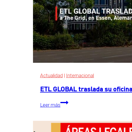
Actualidad
|
Internacional
ETL GLOBAL traslada su oficina
ETL
Leer más
GLOBAL
traslada
su
oficina