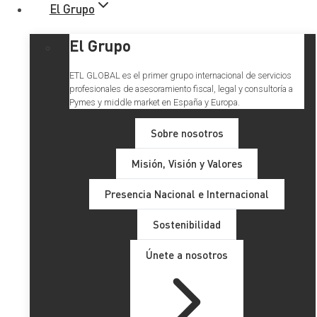
El Grupo
El Grupo
ETL GLOBAL es el primer grupo internacional de servicios
profesionales de asesoramiento fiscal, legal y consultoría a
Pymes y middle market en España y Europa.
Sobre nosotros
Misión, Visión y Valores
La Regulación de las
Presencia Nacional e Internacional
Criptomonedas
Sostenibilidad
Únete a nosotros
Tras lo que parece el fin del cripto invierno iniciado a finales
de 2021, el boom experimentado por Bitcoin estos últimos