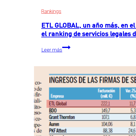
Rankings
ETL GLOBAL, un año más, en el 
el ranking de servicios legales
ETL
Leer más
GLOBAL,
un
año
más,
en
el
primer
puesto
detrás
de
las