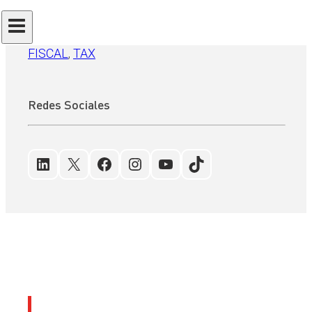
AEAT
, 
BLOCKCHAIN
, 
Comisión Nacional del
Mercado de Valores
, 
CRIPTOMONEDAS
, 
FISCAL
, 
TAX
Redes Sociales
LinkedIn
X
Facebook
Instagram
YouTube
TikTok
Últimos artículos