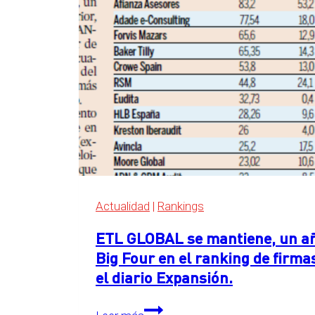
Big
Four
en
el
ranking
de
servicios
legales
de
Expansión
2026
Actualidad
|
Rankings
ETL GLOBAL se mantiene, un año
Big Four en el ranking de firma
el diario Expansión.
ETL