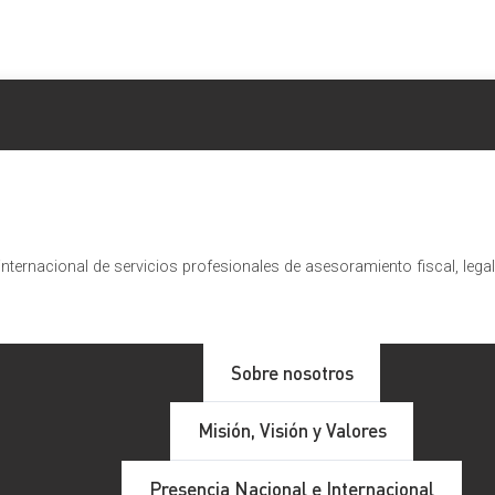
nternacional de servicios profesionales de asesoramiento fiscal, lega
delictivo en el delito de prevari
Sobre nosotros
Misión, Visión y Valores
olución injusta a sabiendas de su injusticia. Este
delito
especia
Presencia Nacional e Internacional