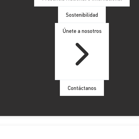
rgánica 1/2015 de 30 de marzo
– señala:
A la autoridad o func
o se le castigará con la
pena de inhabilitación
especial para 
Sostenibilidad
n dicha norma se revisan las penas previstas para los
delitos
r
Únete a nosotros
y aumentado las penas de forma generalizada.
os delitos de forma ejemplarizante y no seré yo el que se opon
ecientes
Sentencias
se ha ido incluso más allá del principio de 
a 359/2019 de 15 de julio
los elementos integradores del de
egundo lugar, que sea contraria a
Derecho,
es decir
ilegal;
en 
ompetencia, en la inobservancia de trámites esenciales del p
Contáctanos
con una argumentación técnico-jurídica mínimamente razonabl
ea dictada con la finalidad de hacer efectiva la voluntad partic
ilegalidad, pues queda restringida a los casos más graves. 
d de contenido decisorio, que afecte a los derechos de los a