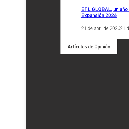
ETL GLOBAL, un año má
Expansión 2026
Etiquetas
21 de abril de 2026
21 d
Artículos de Opinión
Redes Sociales
LinkedIn
X
Facebook
Instagram
YouTube
TikTok