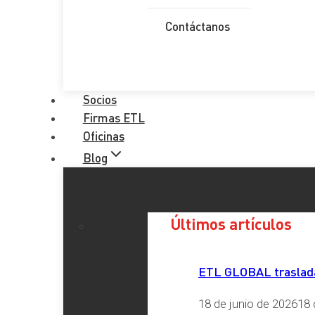
Contacto
Contáctanos
Nombre Completo
*
Email
*
Socios
Firmas ETL
Teléfono
*
Oficinas
Provincia
*
Blog
Comentario
*
Últimos artículos
RGPD
*
ETL GLOBAL traslada 
He leído y acepto la
Política de Privacidad
18 de junio de 2026
18 
Enviar