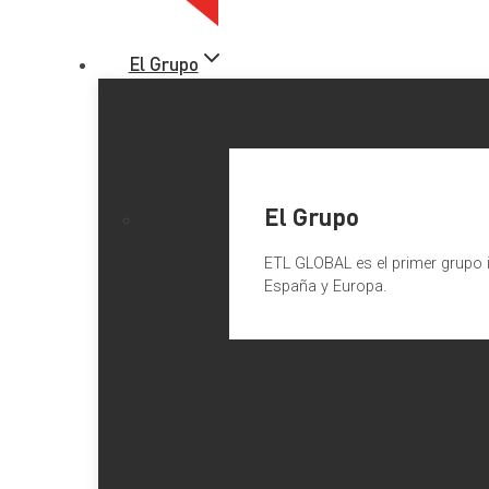
El Grupo
El Grupo
ETL GLOBAL es el primer grupo i
España y Europa.
La excesiva expansión del tipo 
Según el Diccionario de la RAE,
prevaricar
es dictar una res