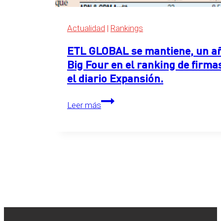
2026
Actualidad
|
Rankings
ETL GLOBAL se mantiene, un año
Big Four en el ranking de firma
el diario Expansión.
ETL
Leer más
GLOBAL
se
mantiene,
un
año
más,
en
el
primer