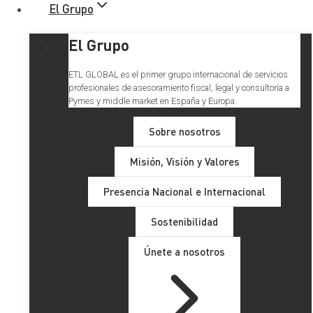
El Grupo
El Grupo
ETL GLOBAL es el primer grupo internacional de servicios
profesionales de asesoramiento fiscal, legal y consultoría a
Pymes y middle market en España y Europa.
Sobre nosotros
Misión, Visión y Valores
¿Cómo puedo renunciar al
Presencia Nacional e Internacional
cargo de administrador?
Sostenibilidad
Únete a nosotros
La figura del administrador es una pieza fundamental en la
actividad profesional
de una sociedad, pues representa