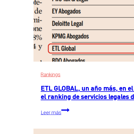
Rankings
ETL GLOBAL, un año más, en el 
el ranking de servicios legales
ETL
Leer más
GLOBAL,
un
año