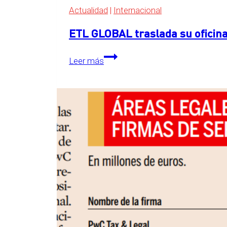
Actualidad
|
Internacional
ETL GLOBAL traslada su oficina
ETL
Leer más
GLOBAL
traslada
su
oficina
central
a
The
Grid,
en
Essen,
Alemania