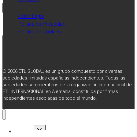
Expansión.
Aviso Legal
Política de Privacidad
Política de Cookies
© 2026 ETL GLOBAL es un grupo compuesto por diversas
sociedades limitadas españolas independientes. Todas las
sociedades son miembros de la organización internacional de
ETL INTERNACIONAL en Alemania, constituida por firmas
independientes asociadas de todo el mundo.
Alternar
El Grupo
menú
hijo