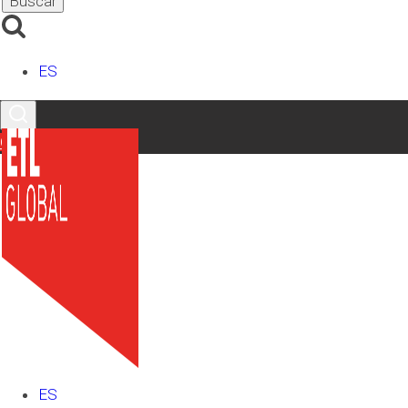
RGPD
*
He leído y acepto la
Política de Privacidad
ES
Enviar
Contacto
Etiquetas
ADMINISTRADOR
, 
ESTATUTO SOCIAL
, 
JUNTA
GENERAL DE SOCIOS
, 
REGISTRO MERCANTIL
Redes Sociales
ES
LinkedIn
X
Facebook
Instagram
YouTube
TikTok