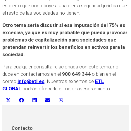
es cierto que contribuye a una cierta seguridad jurídica que
el resto de las sociedades no tienen.
Otro tema sería discutir si esa imputación del 75% es
excesiva, ya que es muy probable que pueda provocar
problemas de capitalización para sociedades que
pretendan reinvertir los beneficios en activos para la
sociedad.
Para cualquier consulta relacionada con este tema, no
dude en contactarnos en el
900 649 344
o bien en el
correo
info@etl.es
. Nuestros expertos de
ETL
GLOBAL
podrán ofrecerle el mejor asesoramiento.
Compartir
Compartir
Compartir
Compartir
Compartir
X
Facebook
LinkedIn
Email
WhatsApp
en
en
en
en
en
(Twitter)
Contacto