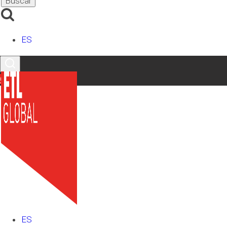
socios, partícipes o sus cónyuges, o personas
unidas por relaciones de parentesco, en línea
directa o colateral, por consanguinidad o
ES
afinidad hasta el tercer grado, participen,
directa o indirectamente en, al menos, el 25 por
ciento del capital social o los fondos propios.
Contacto
h) Una entidad residente en territorio español y
sus establecimientos permanentes en el
extranjero.
En los supuestos en los que la vinculación se
defina en función de la relación de los socios o
partícipes con la entidad, la participación
deberá ser igual o superior al 25 por ciento. La
mención a los administradores incluirá a los de
derecho y a los de hecho.
ES
Existe grupo cuando una entidad ostente o