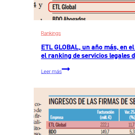
Rankings
ETL GLOBAL, un año más, en el 
el ranking de servicios legales
ETL
Leer más
GLOBAL,
un
año
más,
en
el
primer
puesto