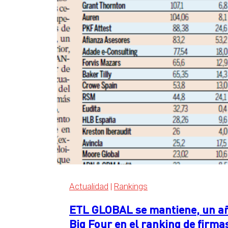
detrás
de
las
Big
Four
en
el
ranking
de
servicios
legales
de
Expansión
2026
Actualidad
|
Rankings
ETL GLOBAL se mantiene, un año
Big Four en el ranking de firma