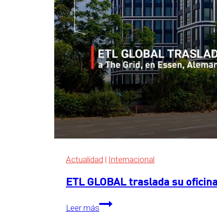
Actualidad
|
Internacional
ETL GLOBAL traslada su oficina
ETL
Leer más
GLOBAL