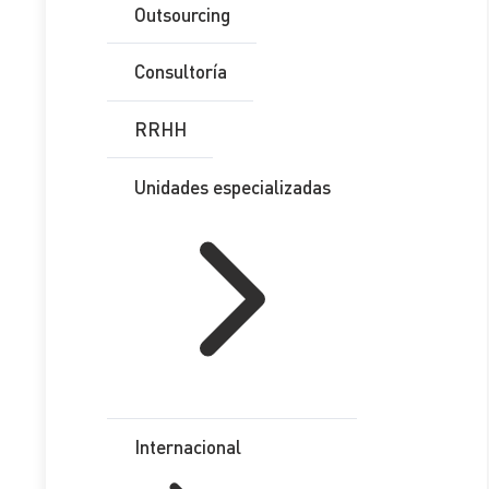
Outsourcing
de las mismas en comparación con la tributación efectiva
que realizarían partes independientes.
Consultoría
Por ello, nuestras leyes tributarias tienen extensos
artículos tendentes a regular a estas situaciones que
RRHH
suelen afectar a múltiples contribuyentes dado la amplitud
del concepto de operación vinculada.
Unidades especializadas
[contact-form-7 id=»6deff57″ title=»BLOG»]
En definitiva se trata de conseguir una tributación real y no
deformada por el especial vínculo que une a ambas partes.
Internacional
¿Qué es una operación vinculada?