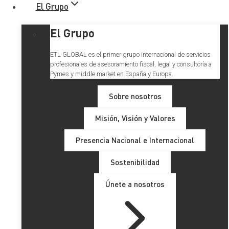
El Grupo
El Grupo
ETL GLOBAL es el primer grupo internacional de servicios
profesionales de asesoramiento fiscal, legal y consultoría a
Pymes y middle market en España y Europa.
Sobre nosotros
Misión, Visión y Valores
La valoración de las
Presencia Nacional e Internacional
operaciones vinculadas en las
Sostenibilidad
sociedades profesionales
Únete a nosotros