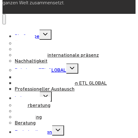
ganzen Welt zusammensetzt.
Untermenü
Die Gruppe
umschalten
Über uns
Vision und Werte
Nationale und internationale präsenz
Nachhaltigkeit
Untermenü
Beitritt zu ETL GLOBAL
umschalten
Mit uns arbeiten
Benefits für mitarbeiter von ETL GLOBAL
Professioneller Austausch
Untermenü
Leistungen
umschalten
Steuerberatung
Legal
Outsourcing
Beratung
Untermenü
Fachabteilungen
umschalten