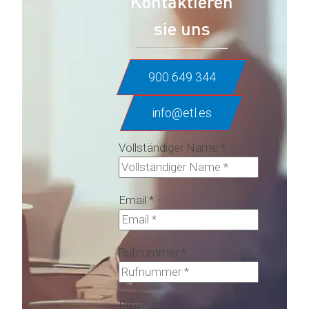
Kontaktieren
sie uns
900 649 344
info@etl.es
Vollständiger Name
*
Email
*
Rufnummer
*
Provinz
*