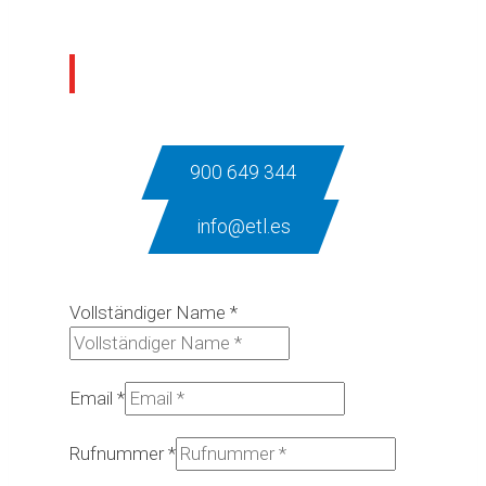
Kontaktieren sie uns
900 649 344
info@etl.es
Vollständiger Name
*
Email
*
Rufnummer
*