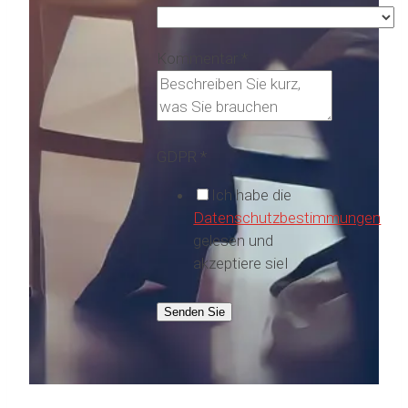
Kommentar
*
GDPR
*
Ich habe die
Datenschutzbestimmungen
gelesen und
akzeptiere sieI
Senden Sie