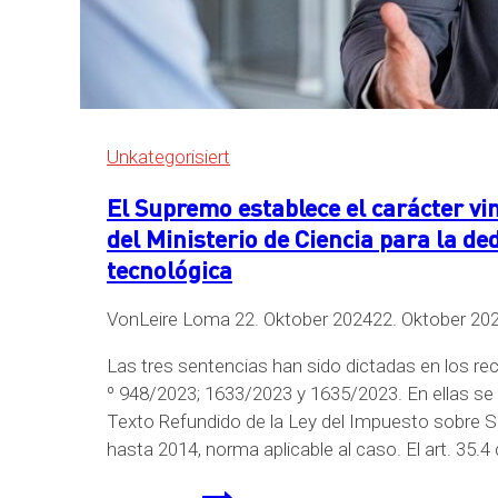
Unkategorisiert
El Supremo establece el carácter v
del Ministerio de Ciencia para la de
tecnológica
Von
Leire Loma
22. Oktober 2024
22. Oktober 20
Las tres sentencias han sido dictadas en los re
º 948/2023; 1633/2023 y 1635/2023. En ellas se e
Texto Refundido de la Ley del Impuesto sobre S
hasta 2014, norma aplicable al caso. El art. 35.4
El