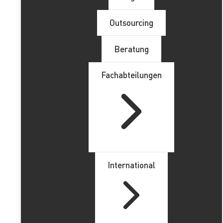
Telefonnummer
*
Outsourcing
Provinz
*
Beratung
Kommentar
*
Fachabteilungen
RGPD
*
He leído y acepto la
Política de Privacidad
Senden Sie
International
Tags