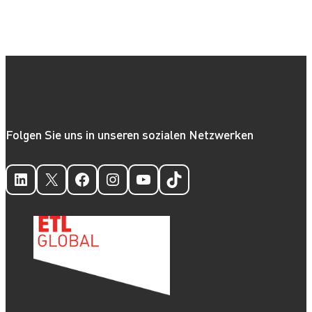
aufgrund
des
Ausbruchs
des
Coronavirus
Folgen Sie uns in unseren sozialen Netzwerken
LinkedIn
X
Facebook
Instagram
YouTube
TikTok