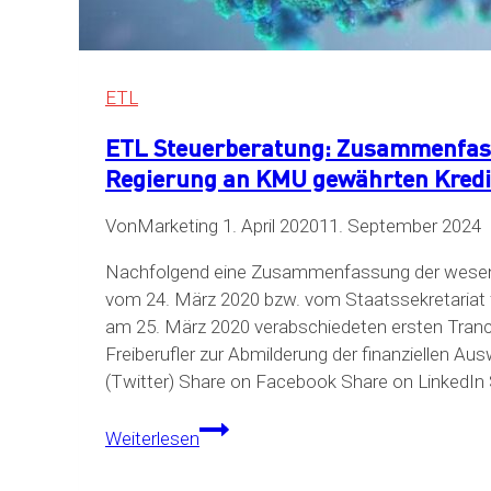
innovación
tecnológica
ETL
ETL Steuerberatung: Zusammenfass
Regierung an KMU gewährten Kredit
Von
Marketing
1. April 2020
11. September 2024
Nachfolgend eine Zusammenfassung der wesen
vom 24. März 2020 bzw. vom Staatssekretariat
am 25. März 2020 verabschiedeten ersten Tranc
Freiberufler zur Abmilderung der finanziellen A
(Twitter) Share on Facebook Share on LinkedIn
ETL
Weiterlesen
Steuerberatung:
Zusammenfassung