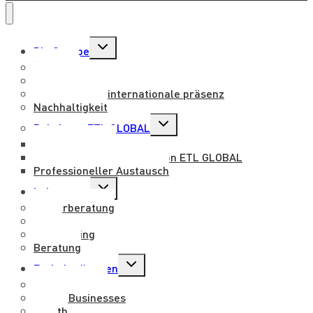
Untermenü
Die Gruppe
umschalten
Über uns
Vision und Werte
Nationale und internationale präsenz
Nachhaltigkeit
Untermenü
Beitritt zu ETL GLOBAL
umschalten
Mit uns arbeiten
Benefits für mitarbeiter von ETL GLOBAL
Professioneller Austausch
Untermenü
Leistungen
umschalten
Steuerberatung
Legal
Outsourcing
Beratung
Untermenü
Fachabteilungen
umschalten
Entertainment
Family Businesses
Health