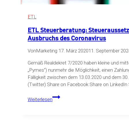
ETL
ETL Steuerberatung: Steueraussetz
Ausbruchs des Coronavirus
Von
Marketing
17. März 2020
11. September 202
Gemäß Realdekret 7/2020 haben kleine und mit
„Pymes”) nunmehr die Möglichkeit, einen Zahlung
Fälligkeit zwischen dem 13.03.2020 und dem 30
(Twitter) Share on Facebook Share on LinkedI
ETL
Weiterlesen
Steuerberatung:
Steueraussetzung
in
Spanien