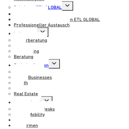
Untermenü
Beitritt zu ETL GLOBAL
umschalten
Mit uns arbeiten
Benefits für mitarbeiter von ETL GLOBAL
Professioneller Austausch
Untermenü
Leistungen
umschalten
Steuerberatung
Legal
Outsourcing
Beratung
Untermenü
Fachabteilungen
umschalten
Entertainment
Family Businesses
Health
M&A
Real Estate
Untermenü
International
umschalten
International Desks
Global Mobility
Partner
ETL Firmen